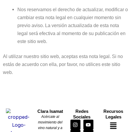
Nos reservamos el derecho de actualizar, modificar o
cambiar esta nota legal en cualquier momento sin
previo aviso. La versión actualizada de esta nota
legal será efectiva al momento de su publicación en
este sitio web.
Al utilizar nuestro sitio web, aceptas esta nota legal. Si no
estás de acuerdo con ella, por favor, no utilices este sitio
web.
Clara Isamat
Redes
Recursos
Sociales
Legales
Acércate al
I
L
Y
Menú
movimiento del
n
i
o
vino natural y a
s
n
u