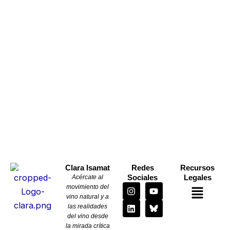
Clara Isamat
Redes
Recursos
Sociales
Legales
Acércate al
I
L
Y
Menú
movimiento del
n
i
o
vino natural y a
s
n
u
las realidades
t
k
t
del vino desde
a
e
u
la mirada crítica
g
d
b