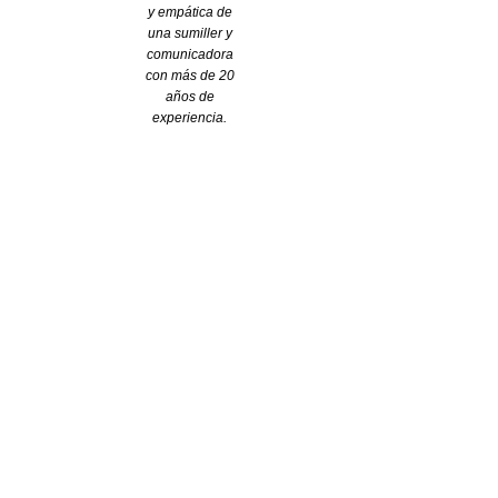
y empática de
r
i
e
una sumiller y
a
n
m
comunicadora
con más de 20
años de
experiencia.